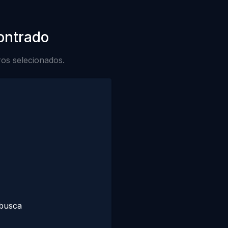
ontrado
ros selecionados.
 busca