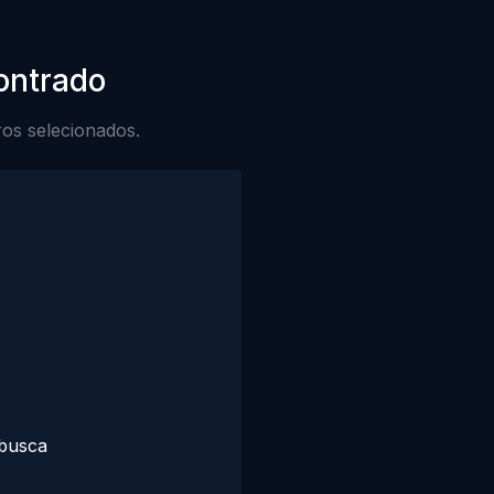
ontrado
ros selecionados.
 busca