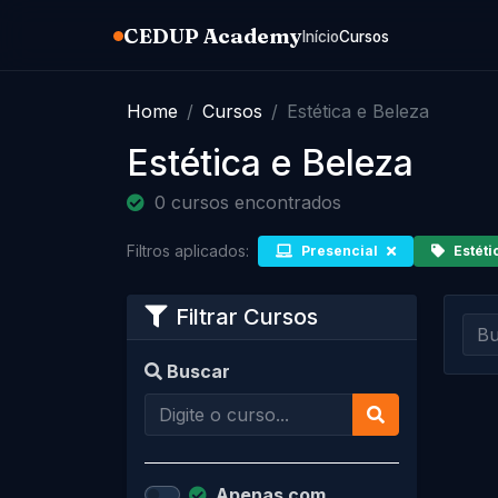
CEDUP Academy
Início
Cursos
Home
Cursos
Estética e Beleza
Estética e Beleza
0 cursos encontrados
Filtros aplicados:
Presencial
Estéti
Filtrar Cursos
Buscar
Apenas com