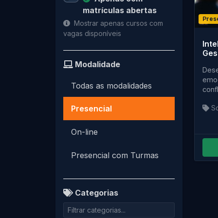
matrículas abertas
Pres
Mostrar apenas cursos com
vagas disponíveis
Inte
Ges
Modalidade
Dese
emoc
Todas as modalidades
conf
prof
S
Presencial
desa
On-line
Presencial com Turmas
Categorias