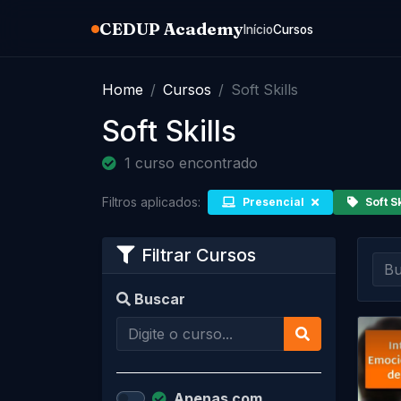
CEDUP Academy
Início
Cursos
Home
Cursos
Soft Skills
Soft Skills
1 curso encontrado
Filtros aplicados:
Presencial
Soft Sk
Filtrar Cursos
Buscar
Apenas com