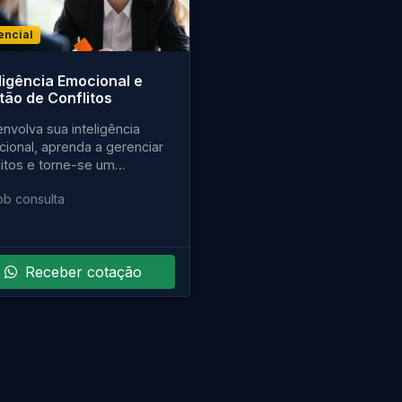
encial
ligência Emocional e
tão de Conflitos
nvolva sua inteligência
ional, aprenda a gerenciar
litos e torne-se um
issional preparado para os
ob consulta
fi
Receber cotação